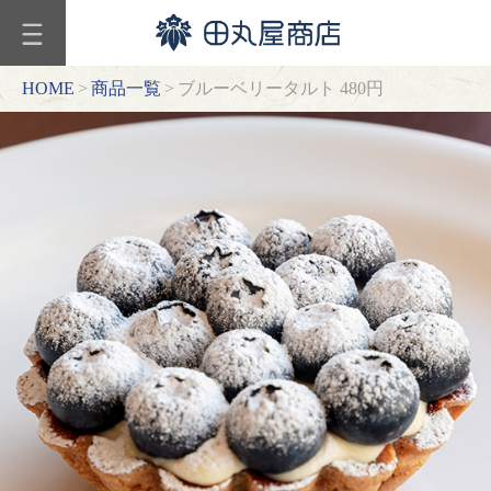
カ
テ
ゴ
HOME
>
商品一覧
>
ブルーベリータルト 480円
リ
ー
ギ
フ
ト
和
菓
子
商
品
一
覧
焼
菓
子