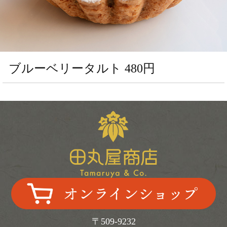
生
菓
子
田
ブルーベリータルト 480円
丸
屋
の
く
り
き
ん
と
ん
店
舗
紹
介
〒509-9232
中