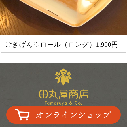
生
菓
子
田
丸
ごきげん♡ロール（ロング）1,900円
屋
の
く
り
き
ん
と
ん
店
舗
紹
介
中