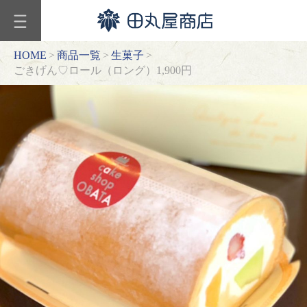
カ
テ
ゴ
HOME
>
商品一覧
>
生菓子
>
リ
ごきげん♡ロール（ロング）1,900円
ー
ギ
フ
ト
和
菓
子
商
品
一
覧
焼
菓
子