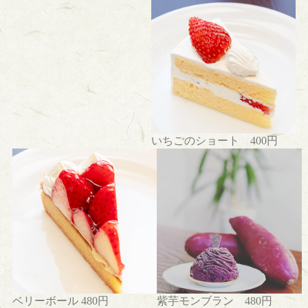
生
菓
子
田
丸
屋
の
く
いちごのショート 400円
り
き
ん
と
ん
店
舗
紹
介
ベリーボール 480円
紫芋モンブラン 480円
中