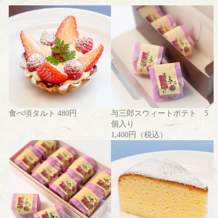
津
川
市
坂
下
の
歴
史
お
問
食べ頃タルト 480円
与三郎スウィートポテト 5
い
個入り
合
1,400円（税込）
わ
せ