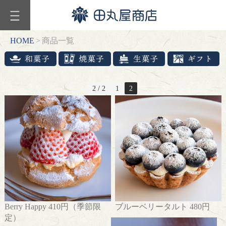
カ
テ
ゴ
HOME
>
商品一覧
リ
ー
ギ
フ
2 / 2
1
2
ト
和
菓
子
商
品
一
覧
焼
Berry Happy 410円（季節限
ブルーベリータルト 480円
菓
定）
子