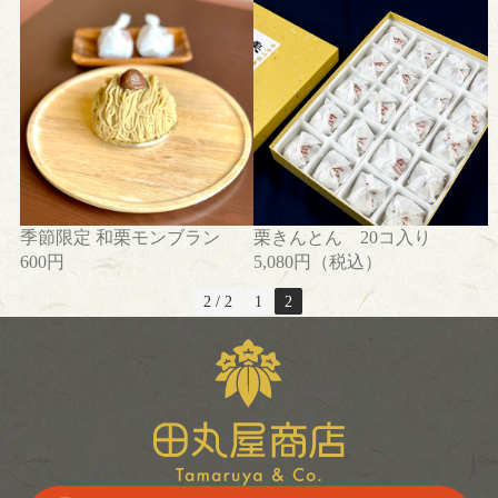
季節限定 和栗モンブラン
栗きんとん 20コ入り
600円
5,080円（税込）
2 / 2
1
2